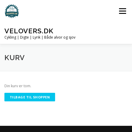
Spring
til
Menu
indhold
VELOVERS.DK
Cykling | Digte | Lyrik | Både alvor og sjov
NY DIGTSAMLING
HVEM ER VI?
CRITERIUM
KURV
CROSSLØB
HAIKU
SHOP
Din kurv er tom.
TILBAGE TIL SHOPPEN